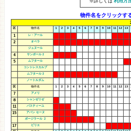
※詳しくは
利用方
物件名をクリックす
区
物件名
1
2
3
4
5
6
7
8
9
10
11
12
13
1
レ・アール
2
オペラ
ジュヌール
4
サンポール 2
5
ムフタール
コントレスカルプ
ムフタール 2
ノートルダム
区
物件名
1
2
3
4
5
6
7
8
9
10
11
12
13
7
アメリ
８
シャンゼリゼ
11
バスティーユ
15
アバン セーヌ
ボージラール ２
17
ビリエ