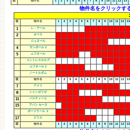
区
物件名
1
2
3
4
5
6
7
8
9
10
11
12
13
物件名をクリックす
区
物件名
1
2
3
4
5
6
7
8
9
10
11
12
13
1
レ・アール
2
オペラ
ジュヌール
4
サンポール 2
5
ムフタール
コントレスカルプ
ムフタール 2
ノートルダム
区
物件名
1
2
3
4
5
6
7
8
9
10
11
12
13
7
アメリ
８
シャンゼリゼ
11
バスティーユ
15
アバン セーヌ
ボージラール ２
17
ビリエ
区
物件名
1
2
3
4
5
6
7
8
9
10
11
12
13