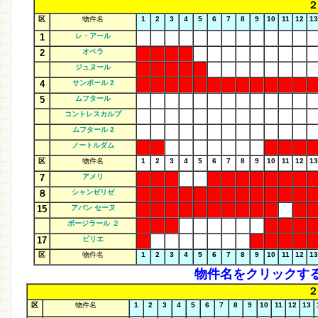
２
区
物件名
1
2
3
4
5
6
7
8
9
10
11
12
13
1
レ・アール
2
オペラ
ジュヌール
4
サンポール 2
5
ムフタール
コントレスカルプ
ムフタール 2
ノートルダム
区
物件名
1
2
3
4
5
6
7
8
9
10
11
12
13
7
アメリ
８
シャンゼリゼ
15
アバン セーヌ
ボージラール ２
17
ビリエ
区
物件名
1
2
3
4
5
6
7
8
9
10
11
12
13
物件名をクリックす
２
区
物件名
1
2
3
4
5
6
7
8
9
10
11
12
13