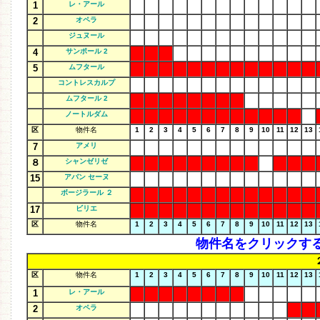
1
レ・アール
2
オペラ
ジュヌール
4
サンポール 2
5
ムフタール
コントレスカルプ
ムフタール 2
ノートルダム
区
物件名
1
2
3
4
5
6
7
8
9
10
11
12
13
7
アメリ
８
シャンゼリゼ
15
アバン セーヌ
ボージラール ２
17
ビリエ
区
物件名
1
2
3
4
5
6
7
8
9
10
11
12
13
物件名をクリックす
区
物件名
1
2
3
4
5
6
7
8
9
10
11
12
13
1
レ・アール
2
オペラ