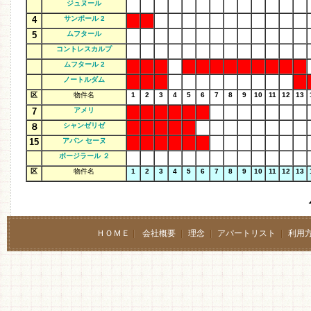
ジュヌール
4
サンポール 2
5
ムフタール
コントレスカルプ
ムフタール 2
ノートルダム
区
物件名
1
2
3
4
5
6
7
8
9
10
11
12
13
7
アメリ
８
シャンゼリゼ
15
アバン セーヌ
ボージラール ２
区
物件名
1
2
3
4
5
6
7
8
9
10
11
12
13
ＨＯＭＥ
会社概要
理念
アパートリスト
利用