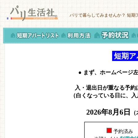
パリで暮らしてみませんか？ 短期
短期ア
●
まず、ホームページ
入・退出日が重なる予約
（白くなっている日に、入
2026
年
8月6
日
（
予約済み