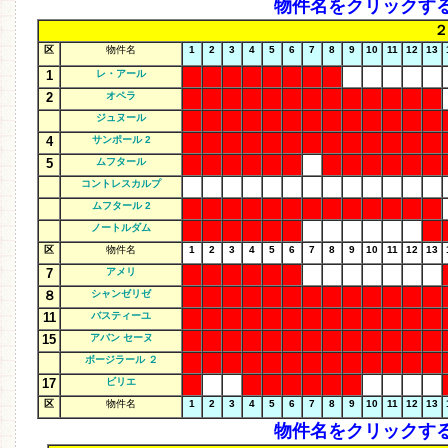
物件名をクリックす
２
区
物件名
1
2
3
4
5
6
7
8
9
10
11
12
13
1
レ・アール
2
オペラ
ジュヌール
4
サンポール 2
5
ムフタール
コントレスカルプ
ムフタール 2
ノートルダム
区
物件名
1
2
3
4
5
6
7
8
9
10
11
12
13
7
アメリ
８
シャンゼリゼ
11
バスティーユ
15
アバン セーヌ
ボージラール ２
17
ビリエ
区
物件名
1
2
3
4
5
6
7
8
9
10
11
12
13
物件名をクリックす