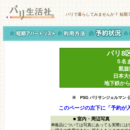
パリで暮らしてみませんか？ 短期
パリ8
５名
凱旋
日本大
地下鉄から
※ PSG パリサンジェルマン
このページの左下に「予約が
■ 室内・周辺写真
※
備品については写真にあっても実際には